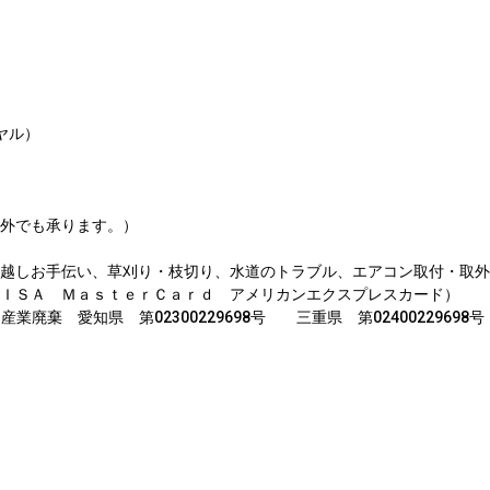
イヤル）
外でも承ります。）
越しお手伝い、草刈り・枝切り、水道のトラブル、エアコン取付・取外
ＩＳＡ ＭａｓｔｅｒＣａｒｄ アメリカンエクスプレスカード）
5400号 産業廃棄 愛知県 第02300229698号 三重県