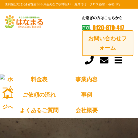
便利屋はなまる|名古屋市|不用品処分のお手伝い・お片付け・クロス張替・各種代行
お急ぎの方はこちらから
お問い合わせフ
case
ォーム
トップ
事例
居酒屋さんの、換気扇を交換しました。（新型コロナウィルス対策の一
環）
居酒屋さんの、換気扇を交換しまし
料金表
事業内容
た。（新型コロナウィルス対策の一
ご依頼の流れ
事例
環）
よくあるご質問
会社概要