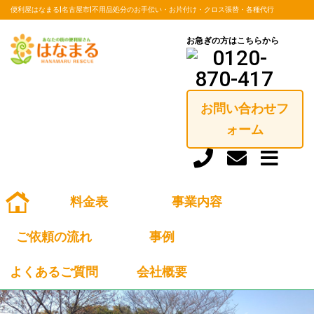
便利屋はなまる|名古屋市|不用品処分のお手伝い・お片付け・クロス張替・各種代行
お急ぎの方はこちらから
case
お問い合わせフ
トップ
事例
ォーム
防草シート貼り作業。
防草シート貼り作業。
料金表
事業内容
太陽光発電施設の防草シート完成写真です。
ご依頼の流れ
事例
よくあるご質問
会社概要