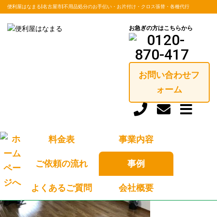
便利屋はなまる|名古屋市|不用品処分のお手伝い・お片付け・クロス張替・各種代行
お急ぎの方はこちらから
CASE
お問い合わせフ
トップ
施工事例
ォーム
CASE
施工事例
料金表
事業内容
ご依頼の流れ
事例
踏み台を作りました。
よくあるご質問
会社概要