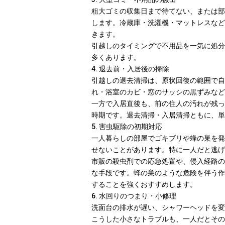
粗大ゴミの収集日まで待てない、または部
します。冷蔵庫・洗濯機・マットレスなど
きます。
引越しのタイミングで不用品を一気に処分
多くあります。
4. 退去前・入居後の掃除
引越しの退去清掃は、原状回復の範囲で自
れ・浴室のカビ・窓のサッシの黒ずみなど
一方で入居直後も、前の住人の汚れが残っ
時期です。退去清掃・入居清掃ともに、単
5. 害虫駆除の初期対応
一人暮らしの部屋でゴキブリや蜂の巣を発
せないことがあります。特に一人だと逃げ
市販の殺虫剤での応急処置や、侵入経路の
な手段です。蜂の巣のような危険を伴う作
することを強くおすすめします。
6. 水回りのつまり・小修理
洗面台の排水が遅い、シャワーヘッドを変
こうした小さなトラブルも、一人だとその