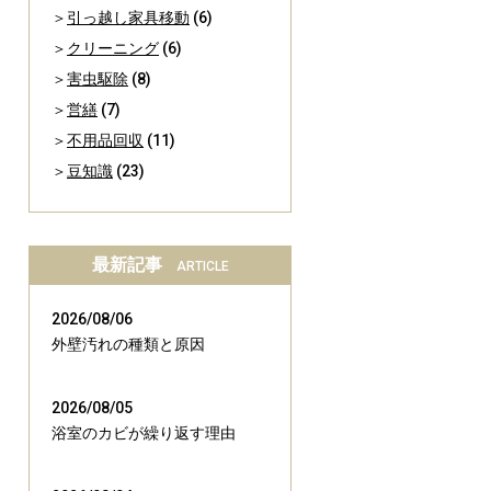
引っ越し家具移動
(6)
クリーニング
(6)
害虫駆除
(8)
営繕
(7)
不用品回収
(11)
豆知識
(23)
最新記事
ARTICLE
2026/08/06
外壁汚れの種類と原因
2026/08/05
浴室のカビが繰り返す理由