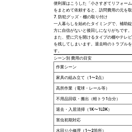
便利屋はこうした「小さすぎてリフォーム
をまとめて依頼すると、訪問費用の元を取
7. 防犯グッズ・棚の取り付け
一人暮らしを始めたタイミングで、補助錠
方に自信がないと後回しになりがちです。
また、壁に穴を開けるタイプの棚やテレビ
を残してしまいます。退去時のトラブルを
す。
シーン別 費用の目安
作業シーン
家具の組み立て（1〜2点）
高所作業（電球・レール等）
不用品回収・搬出（軽トラ1台分）
退去・入居清掃（1K〜1LDK）
害虫初期対応
水回り小修理（1〜2箇所）