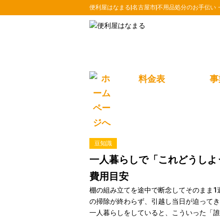
便利屋はなまる|名古屋市|不用品処分のお手伝い
料金表
事
BLOG
トップ
ブログ
一人暮らしで「これどうしよう」と思った
2026/07/08
豆知識
一人暮らしで「これどうしよ
費用目安
棚の組み立てを途中で断念してそのまま1
の掃除が終わらず、引越し当日が迫ってき
一人暮らしをしていると、こういった「誰