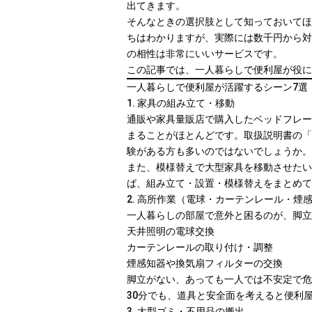
出てきます。
そんなときの選択肢として知っておいてほ
ちはわかりますが、実際には数千円から対
の相性は非常にいいサービスです。
この記事では、一人暮らしで便利屋が役に
一人暮らしで便利屋が活躍するシーン7選
1. 家具の組み立て・移動
通販や家具量販店で購入したベッドフレー
まることがほとんどです。取扱説明書の「
験がある方も多いのではないでしょうか。
また、模様替えで大型家具を移動させたい
ば、組み立て・設置・模様替えをまとめて
2. 高所作業（電球・カーテンレール・煙
一人暮らしの部屋で意外と困るのが、脚立
天井照明の電球交換
カーテンレールの取り付け・調整
煙感知器や換気扇フィルターの交換
脚立がない、あっても一人では不安定で危
30分でも、道具と安全面を考えると便利
3. 大型ゴミ・不用品の搬出