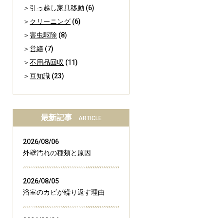
引っ越し家具移動
(6)
クリーニング
(6)
害虫駆除
(8)
営繕
(7)
不用品回収
(11)
豆知識
(23)
最新記事
ARTICLE
2026/08/06
外壁汚れの種類と原因
2026/08/05
浴室のカビが繰り返す理由