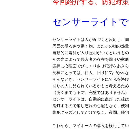
今回紹介する、防犯対
センサーライトで
センサーライトは人が近づくと反応し、周
周囲の明るさや動く物、またその物の熱量
自動的に電源が入り照明がつくというもの
その光によって侵入者の存在を回りや家庭
泥棒に心理面でびっくりさせ犯行をあきら
泥棒にとっては、住人、回りに気づかれな
そんなとき、センサーライトにて光を浴び
回りの人に見られているかもと考えるため
（あくまでも予防、完璧ではありません）
センサーライトは、自動的に点灯した後は
消灯するので消し忘れの心配もなく、便利
防犯グッズとしてだけでなく、夜間、帰宅
これから、マイホームの購入を検討してい