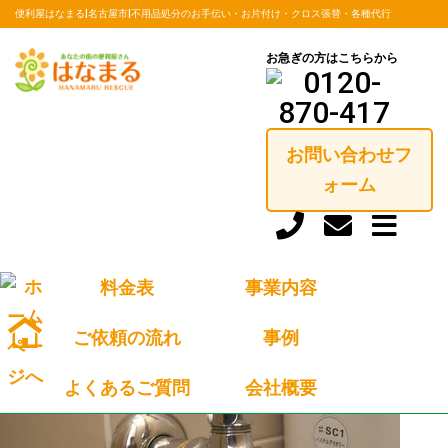
便利屋はなまる|名古屋市|不用品処分のお手伝い・お片付け・クロス張替・各種代行
お急ぎの方はこちらから
BLOG
お問い合わせフ
トップ
ブログ
ォーム
トイレの水漏れ対処法（業者に修理してもらうまでの対処法）
2017/09/09
水廻り
トイレの水漏れ対処法（業者に修理してもらうまでの
料金表
事業内容
対処法）
ご依頼の流れ
事例
よくあるご質問
会社概要